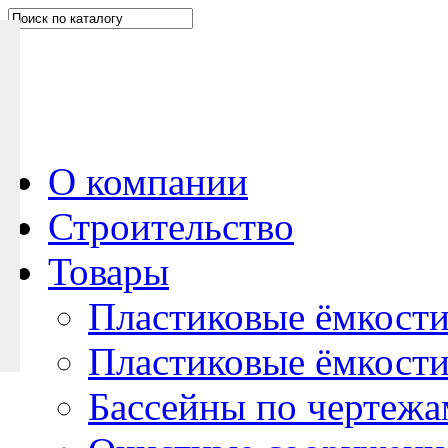
Н
а
п
и
ш
и
т
е
О компании
н
Строительство
а
м
Товары
Пластиковые ёмкости
Пластиковые ёмкости
Бассейны по чертежа