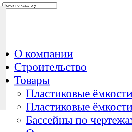
Н
а
п
и
ш
и
т
е
О компании
н
Строительство
а
м
Товары
Пластиковые ёмкости
Пластиковые ёмкости
Бассейны по чертежа