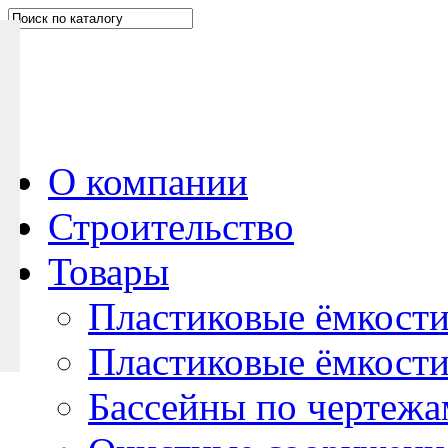
Н
а
п
и
ш
и
т
е
О компании
н
Строительство
а
м
Товары
Пластиковые ёмкости
Пластиковые ёмкости
Бассейны по чертежа