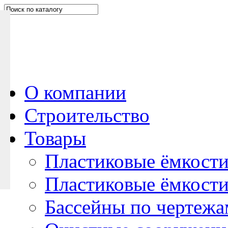
Н
а
п
и
ш
и
т
е
О компании
н
Строительство
а
м
Товары
Пластиковые ёмкости
Пластиковые ёмкости
Бассейны по чертежа