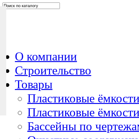
Н
а
п
и
ш
и
т
е
О компании
н
Строительство
а
м
Товары
Пластиковые ёмкости
Пластиковые ёмкости
Бассейны по чертежа